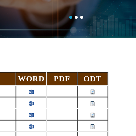
WORD
PDF
ODT