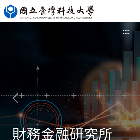
跳
到
主
:::
要
內
容
區
財務金融研究所