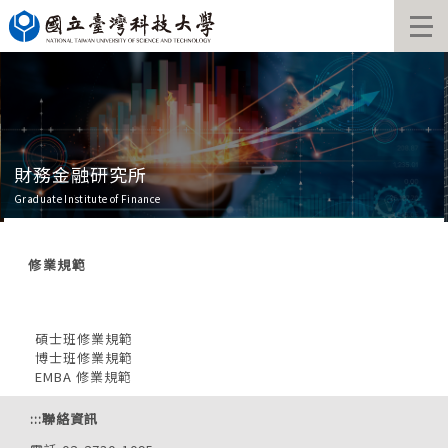
跳
到
主
要
內
容
區
財務金融研究所
Graduate Institute of Finance
修業規範
碩士班修業規
範
博士班修業規
範
EMBA 修業規
範
:::
聯絡資訊